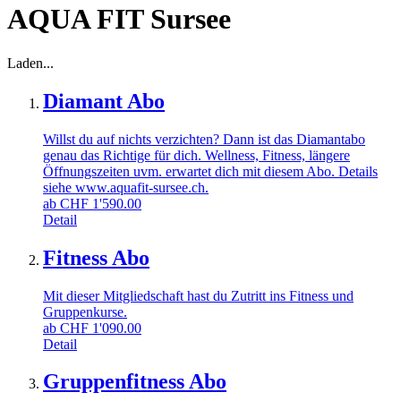
AQUA FIT Sursee
Laden...
Diamant Abo
Willst du auf nichts verzichten? Dann ist das Diamantabo
genau das Richtige für dich. Wellness, Fitness, längere
Öffnungszeiten uvm. erwartet dich mit diesem Abo. Details
siehe www.aquafit-sursee.ch.
ab
CHF
1'590.00
Detail
Fitness Abo
Mit dieser Mitgliedschaft hast du Zutritt ins Fitness und
Gruppenkurse.
ab
CHF
1'090.00
Detail
Gruppenfitness Abo