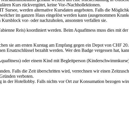
lären Kurs rückvergütet, keine Vor-/Nachhollektionen.
see, werden alternative Kursdaten angeboten. Falls die Möglichkeit
r, welcher im ganzen Haus eingelöst werden kann (ausgenommen Krank
 Kursblock vor- oder nachzuholen, ansonsten verfallen sie.
ienne Reis) koordiniert werden. Beim Aquafitness muss dies mit der 
lchen sie am ersten Kurstag am Empfang gegen ein Depot von CHF 20.0
nen Ersatzschlüssel bezahlt werden. Wer den Badge vergessen hat, kan
Aquafitness) oder einem Kind mit Begleitperson (Kinderschwimmkurse).
en. Falls die Zeit überschritten wird, verrechnen wir einen Zeitzuschl
 Gründen verboten.
g in der Hotellobby. Falls nichts vor Ort zur Konsumation bezogen wir