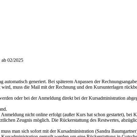
 02/2025
g automatisch generiert. Bei späterem Anpassen der Rechnungsangabe
wird, muss die Mail mit der Rechnung und den Kursunterlagen rückbes
rden oder bei der Anmeldung direkt bei der Kursadministration abgeg
and.
nmeldung nicht online erfolgt (außer Kurs hat schon gestartet), bei
rztlichen Zeugnis möglich. Die Rückerstattung des Restwertes, abzügli
 muss man sich sofort mit der Kursadministration (Sandra Baumgartner)
Kursadministration gemailt werden um eine Rückerstattung in Gutschei