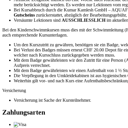
mehr berücksichtigt werden. Es werden nur Lektionen vom regu
Bei Kursabbruch durch die Kumar Kamlesh GmbH – AQUAFIT Sur
Gutscheins
zurückerstattet, abzüglich der Bearbeitungsgebüh
Versäumte Lektionen sind
AUSSCHLIESSLICH
im aktuellen
Bei den Kinderschwimmkursen muss dies mit der Schwimmleitung (Fab
auch entsprechende Kursunterlagen.
Um den Kurszutritt zu gewähren, benötigen sie ein Badge, we
Bei Verlust des Badges müssen erneut CHF 20.00 Depot für ei
welcher nach Kursschluss zurückgegeben werden muss.
Mit dem Badge gewährleisten wir den Zutritt für eine Person (
Aufpreis verrechnet.
Mit dem Badge gewährleisten wir einen Aufenthalt von 1 ½ Stund
Die Verpflegung in den Umkleidekabinen ist aus hygienischen
Weiterhin gilt vor- und nach Kurs eine Aufenthaltsbeschränkun
Versicherung
Versicherung ist Sache der Kursteilnehmer.
Zahlungsarten