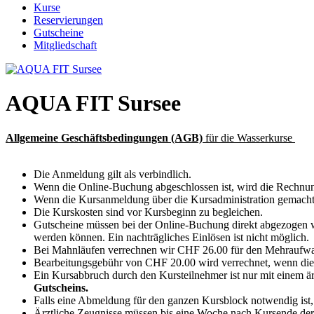
Kurse
Reservierungen
Gutscheine
Mitgliedschaft
AQUA FIT Sursee
Allgemeine Geschäftsbedingungen (AGB)
für die Wasserkurse
ab
Die Anmeldung gilt als verbindlich.
Wenn die Online-Buchung abgeschlossen ist, wird die Rechnun
Wenn die Kursanmeldung über die Kursadministration gemacht 
Die Kurskosten sind vor Kursbeginn zu begleichen.
Gutscheine müssen bei der Online-Buchung direkt abgezogen we
werden können. Ein nachträgliches Einlösen ist nicht möglich.
Bei Mahnläufen verrechnen wir CHF 26.00 für den Mehraufw
Bearbeitungsgebühr von CHF 20.00 wird verrechnet, wenn die A
Ein Kursabbruch durch den Kursteilnehmer ist nur mit einem ä
Gutscheins.
Falls eine Abmeldung für den ganzen Kursblock notwendig ist,
Ärztliche Zeugnisse müssen bis eine Woche nach Kursende der 